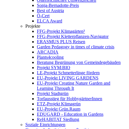
Österreichisches Umweltzeichen
Sonja-Bernadotte-Preis
Best of Austria
Ö-Cert
ELCA Award
Projekte
FFG-Projekt Klimagärten³
FFG-Projekt Kletterpflanzen-Navigator
ERASMUS PLUS Reisen
Garden Pedagogy in times of climate crisis
ARCADIA
Plants4cooling
Beratung Begrünung von Gemeindegebäuden
Projekt SYM:BIO
LE-Projekt Schmetterlinge fördern
EU-Projekt LIVING GARDENS
EU-Projekt Creating Nature Garden and
Learning Through It
Projekt Stadtgrün
Torfausstieg für HobbygärtnerInnen
ETZ-Projekt Klimagrün
EU-Projekt Grün.Raum
EDUGARD - Education in Gardens
ReHABITAT Siedlung
Soziale Einrichtungen