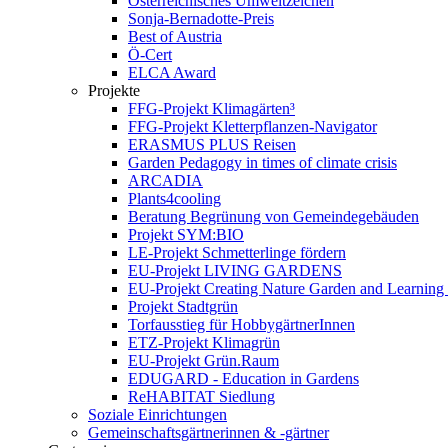
Österreichisches Umweltzeichen
Sonja-Bernadotte-Preis
Best of Austria
Ö-Cert
ELCA Award
Projekte
FFG-Projekt Klimagärten³
FFG-Projekt Kletterpflanzen-Navigator
ERASMUS PLUS Reisen
Garden Pedagogy in times of climate crisis
ARCADIA
Plants4cooling
Beratung Begrünung von Gemeindegebäuden
Projekt SYM:BIO
LE-Projekt Schmetterlinge fördern
EU-Projekt LIVING GARDENS
EU-Projekt Creating Nature Garden and Learning 
Projekt Stadtgrün
Torfausstieg für HobbygärtnerInnen
ETZ-Projekt Klimagrün
EU-Projekt Grün.Raum
EDUGARD - Education in Gardens
ReHABITAT Siedlung
Soziale Einrichtungen
Gemeinschaftsgärtnerinnen & -gärtner