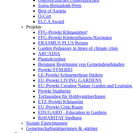
Österreichisches Umweltzeichen
Sonja-Bernadotte-Preis
Best of Austria
Ö-Cert
ELCA Award
Projekte
FFG-Projekt Klimagärten³
FFG-Projekt Kletterpflanzen-Navigator
ERASMUS PLUS Reisen
Garden Pedagogy in times of climate crisis
ARCADIA
Plants4cooling
Beratung Begrünung von Gemeindegebäuden
Projekt SYM:BIO
LE-Projekt Schmetterlinge fördern
EU-Projekt LIVING GARDENS
EU-Projekt Creating Nature Garden and Learning 
Projekt Stadtgrün
Torfausstieg für HobbygärtnerInnen
ETZ-Projekt Klimagrün
EU-Projekt Grün.Raum
EDUGARD - Education in Gardens
ReHABITAT Siedlung
Soziale Einrichtungen
Gemeinschaftsgärtnerinnen & -gärtner