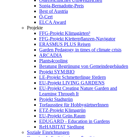
Österreichisches Umweltzeichen
Sonja-Bernadotte-Preis
Best of Austria
Ö-Cert
ELCA Award
Projekte
FFG-Projekt Klimagärten³
FFG-Projekt Kletterpflanzen-Navigator
ERASMUS PLUS Reisen
Garden Pedagogy in times of climate crisis
ARCADIA
Plants4cooling
Beratung Begrünung von Gemeindegebäuden
Projekt SYM:BIO
LE-Projekt Schmetterlinge fördern
EU-Projekt LIVING GARDENS
EU-Projekt Creating Nature Garden and
Learning Through It
Projekt Stadtgrün
Torfausstieg für HobbygärtnerInnen
ETZ-Projekt Klimagrün
EU-Projekt Grün.Raum
EDUGARD - Education in Gardens
ReHABITAT Siedlung
Soziale Einrichtungen