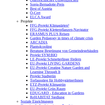
Österreichisches Umweltzeichen
Sonja-Bernadotte-Preis
Best of Austria
Ö-Cert
ELCA Award
Projekte
FFG-Projekt Klimagärten³
FFG-Projekt Kletterpflanzen-Navigator
ERASMUS PLUS Reisen
Garden Pedagogy in times of climate crisis
ARCADIA
Plants4cooling
Beratung Begrünung von Gemeindegebäuden
Projekt SYM:BIO
LE-Projekt Schmetterlinge fördern
EU-Projekt LIVING GARDENS
EU-Projekt Creating Nature Garden and
Learning Through It
Projekt Stadtgrün
Torfausstieg für HobbygärtnerInnen
ETZ-Projekt Klimagrün
EU-Projekt Grün.Raum
EDUGARD - Education in Gardens
ReHABITAT Siedlung
Soziale Einrichtungen