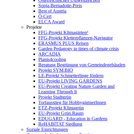
Österreichisches Umweltzeichen
Sonja-Bernadotte-Preis
Best of Austria
Ö-Cert
ELCA Award
Projekte
FFG-Projekt Klimagärten³
FFG-Projekt Kletterpflanzen-Navigator
ERASMUS PLUS Reisen
Garden Pedagogy in times of climate crisis
ARCADIA
Plants4cooling
Beratung Begrünung von Gemeindegebäuden
Projekt SYM:BIO
LE-Projekt Schmetterlinge fördern
EU-Projekt LIVING GARDENS
EU-Projekt Creating Nature Garden and
Learning Through It
Projekt Stadtgrün
Torfausstieg für HobbygärtnerInnen
ETZ-Projekt Klimagrün
EU-Projekt Grün.Raum
EDUGARD - Education in Gardens
ReHABITAT Siedlung
Soziale Einrichtungen