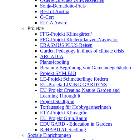
Österreichisches Umweltzeichen
Sonja-Bernadotte-Preis
Best of Austria
Ö-Cert
ELCA Award
Projekte
FFG-Projekt Klimagärten³
FFG-Projekt Kletterpflanzen-Navigator
ERASMUS PLUS Reisen
Garden Pedagogy in times of climate crisis
ARCADIA
Plants4cooling
Beratung Begrünung von Gemeindegebäuden
Projekt SYM:BIO
LE-Projekt Schmetterlinge fördern
EU-Projekt LIVING GARDENS
EU-Projekt Creating Nature Garden and
Learning Through It
Projekt Stadtgrün
Torfausstieg für HobbygärtnerInnen
ETZ-Projekt Klimagrün
EU-Projekt Grün.Raum
EDUGARD - Education in Gardens
ReHABITAT Siedlung
Soziale Einrichtungen