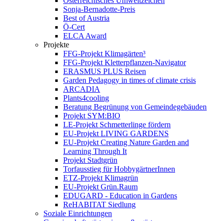
Österreichisches Umweltzeichen
Sonja-Bernadotte-Preis
Best of Austria
Ö-Cert
ELCA Award
Projekte
FFG-Projekt Klimagärten³
FFG-Projekt Kletterpflanzen-Navigator
ERASMUS PLUS Reisen
Garden Pedagogy in times of climate crisis
ARCADIA
Plants4cooling
Beratung Begrünung von Gemeindegebäuden
Projekt SYM:BIO
LE-Projekt Schmetterlinge fördern
EU-Projekt LIVING GARDENS
EU-Projekt Creating Nature Garden and
Learning Through It
Projekt Stadtgrün
Torfausstieg für HobbygärtnerInnen
ETZ-Projekt Klimagrün
EU-Projekt Grün.Raum
EDUGARD - Education in Gardens
ReHABITAT Siedlung
Soziale Einrichtungen