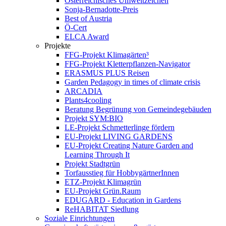
Österreichisches Umweltzeichen
Sonja-Bernadotte-Preis
Best of Austria
Ö-Cert
ELCA Award
Projekte
FFG-Projekt Klimagärten³
FFG-Projekt Kletterpflanzen-Navigator
ERASMUS PLUS Reisen
Garden Pedagogy in times of climate crisis
ARCADIA
Plants4cooling
Beratung Begrünung von Gemeindegebäuden
Projekt SYM:BIO
LE-Projekt Schmetterlinge fördern
EU-Projekt LIVING GARDENS
EU-Projekt Creating Nature Garden and
Learning Through It
Projekt Stadtgrün
Torfausstieg für HobbygärtnerInnen
ETZ-Projekt Klimagrün
EU-Projekt Grün.Raum
EDUGARD - Education in Gardens
ReHABITAT Siedlung
Soziale Einrichtungen