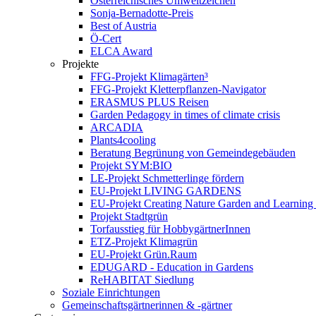
Österreichisches Umweltzeichen
Sonja-Bernadotte-Preis
Best of Austria
Ö-Cert
ELCA Award
Projekte
FFG-Projekt Klimagärten³
FFG-Projekt Kletterpflanzen-Navigator
ERASMUS PLUS Reisen
Garden Pedagogy in times of climate crisis
ARCADIA
Plants4cooling
Beratung Begrünung von Gemeindegebäuden
Projekt SYM:BIO
LE-Projekt Schmetterlinge fördern
EU-Projekt LIVING GARDENS
EU-Projekt Creating Nature Garden and Learning 
Projekt Stadtgrün
Torfausstieg für HobbygärtnerInnen
ETZ-Projekt Klimagrün
EU-Projekt Grün.Raum
EDUGARD - Education in Gardens
ReHABITAT Siedlung
Soziale Einrichtungen
Gemeinschaftsgärtnerinnen & -gärtner