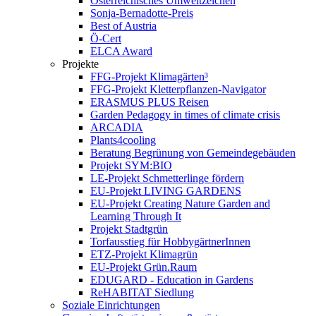
Österreichisches Umweltzeichen
Sonja-Bernadotte-Preis
Best of Austria
Ö-Cert
ELCA Award
Projekte
FFG-Projekt Klimagärten³
FFG-Projekt Kletterpflanzen-Navigator
ERASMUS PLUS Reisen
Garden Pedagogy in times of climate crisis
ARCADIA
Plants4cooling
Beratung Begrünung von Gemeindegebäuden
Projekt SYM:BIO
LE-Projekt Schmetterlinge fördern
EU-Projekt LIVING GARDENS
EU-Projekt Creating Nature Garden and
Learning Through It
Projekt Stadtgrün
Torfausstieg für HobbygärtnerInnen
ETZ-Projekt Klimagrün
EU-Projekt Grün.Raum
EDUGARD - Education in Gardens
ReHABITAT Siedlung
Soziale Einrichtungen