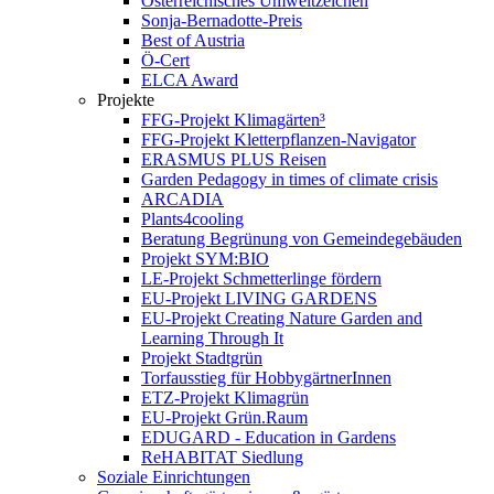
Österreichisches Umweltzeichen
Sonja-Bernadotte-Preis
Best of Austria
Ö-Cert
ELCA Award
Projekte
FFG-Projekt Klimagärten³
FFG-Projekt Kletterpflanzen-Navigator
ERASMUS PLUS Reisen
Garden Pedagogy in times of climate crisis
ARCADIA
Plants4cooling
Beratung Begrünung von Gemeindegebäuden
Projekt SYM:BIO
LE-Projekt Schmetterlinge fördern
EU-Projekt LIVING GARDENS
EU-Projekt Creating Nature Garden and
Learning Through It
Projekt Stadtgrün
Torfausstieg für HobbygärtnerInnen
ETZ-Projekt Klimagrün
EU-Projekt Grün.Raum
EDUGARD - Education in Gardens
ReHABITAT Siedlung
Soziale Einrichtungen