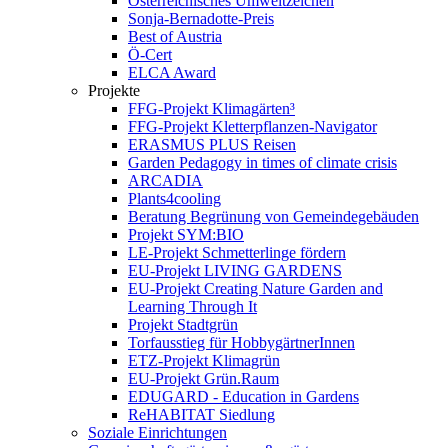
Österreichisches Umweltzeichen
Sonja-Bernadotte-Preis
Best of Austria
Ö-Cert
ELCA Award
Projekte
FFG-Projekt Klimagärten³
FFG-Projekt Kletterpflanzen-Navigator
ERASMUS PLUS Reisen
Garden Pedagogy in times of climate crisis
ARCADIA
Plants4cooling
Beratung Begrünung von Gemeindegebäuden
Projekt SYM:BIO
LE-Projekt Schmetterlinge fördern
EU-Projekt LIVING GARDENS
EU-Projekt Creating Nature Garden and
Learning Through It
Projekt Stadtgrün
Torfausstieg für HobbygärtnerInnen
ETZ-Projekt Klimagrün
EU-Projekt Grün.Raum
EDUGARD - Education in Gardens
ReHABITAT Siedlung
Soziale Einrichtungen