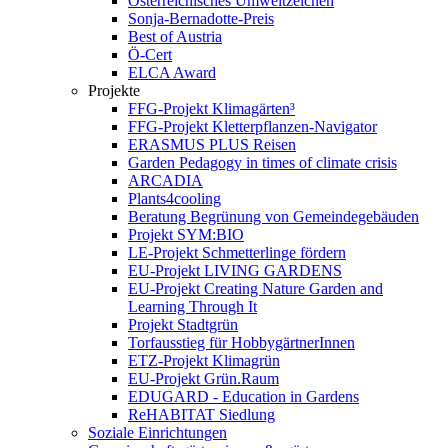
Österreichisches Umweltzeichen
Sonja-Bernadotte-Preis
Best of Austria
Ö-Cert
ELCA Award
Projekte
FFG-Projekt Klimagärten³
FFG-Projekt Kletterpflanzen-Navigator
ERASMUS PLUS Reisen
Garden Pedagogy in times of climate crisis
ARCADIA
Plants4cooling
Beratung Begrünung von Gemeindegebäuden
Projekt SYM:BIO
LE-Projekt Schmetterlinge fördern
EU-Projekt LIVING GARDENS
EU-Projekt Creating Nature Garden and
Learning Through It
Projekt Stadtgrün
Torfausstieg für HobbygärtnerInnen
ETZ-Projekt Klimagrün
EU-Projekt Grün.Raum
EDUGARD - Education in Gardens
ReHABITAT Siedlung
Soziale Einrichtungen