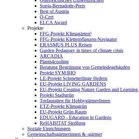
Österreichisches Umweltzeichen
Sonja-Bernadotte-Preis
Best of Austria
Ö-Cert
ELCA Award
Projekte
FFG-Projekt Klimagärten³
FFG-Projekt Kletterpflanzen-Navigator
ERASMUS PLUS Reisen
Garden Pedagogy in times of climate crisis
ARCADIA
Plants4cooling
Beratung Begrünung von Gemeindegebäuden
Projekt SYM:BIO
LE-Projekt Schmetterlinge fördern
EU-Projekt LIVING GARDENS
EU-Projekt Creating Nature Garden and Learning 
Projekt Stadtgrün
Torfausstieg für HobbygärtnerInnen
ETZ-Projekt Klimagrün
EU-Projekt Grün.Raum
EDUGARD - Education in Gardens
ReHABITAT Siedlung
Soziale Einrichtungen
Gemeinschaftsgärtnerinnen & -gärtner