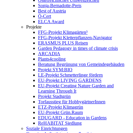
Österreichisches Umweltzeichen
Sonja-Bernadotte-Preis
Best of Austria
Ö-Cert
ELCA Award
Projekte
FFG-Projekt Klimagärten³
FFG-Projekt Kletterpflanzen-Navigator
ERASMUS PLUS Reisen
Garden Pedagogy in times of climate crisis
ARCADIA
Plants4cooling
Beratung Begrünung von Gemeindegebäuden
Projekt SYM:BIO
LE-Projekt Schmetterlinge fördern
EU-Projekt LIVING GARDENS
EU-Projekt Creating Nature Garden and
Learning Through It
Projekt Stadtgrün
Torfausstieg für HobbygärtnerInnen
ETZ-Projekt Klimagrün
EU-Projekt Grün.Raum
EDUGARD - Education in Gardens
ReHABITAT Siedlung
Soziale Einrichtungen