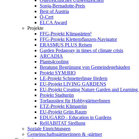
Österreichisches Umweltzeichen
Sonja-Bernadotte-Preis
Best of Austria
Ö-Cert
ELCA Award
Projekte
FFG-Projekt Klimagärten³
FFG-Projekt Kletterpflanzen-Navigator
ERASMUS PLUS Reisen
Garden Pedagogy in times of climate crisis
ARCADIA
Plants4cooling
Beratung Begrünung von Gemeindegebäuden
Projekt SYM:BIO
LE-Projekt Schmetterlinge fördern
EU-Projekt LIVING GARDENS
EU-Projekt Creating Nature Garden and Learning 
Projekt Stadtgrün
Torfausstieg für HobbygärtnerInnen
ETZ-Projekt Klimagrün
EU-Projekt Grün.Raum
EDUGARD - Education in Gardens
ReHABITAT Siedlung
Soziale Einrichtungen
Gemeinschaftsgärtnerinnen & -gärtner