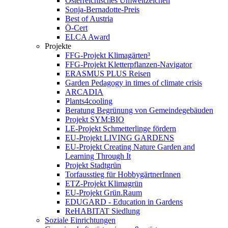
Österreichisches Umweltzeichen
Sonja-Bernadotte-Preis
Best of Austria
Ö-Cert
ELCA Award
Projekte
FFG-Projekt Klimagärten³
FFG-Projekt Kletterpflanzen-Navigator
ERASMUS PLUS Reisen
Garden Pedagogy in times of climate crisis
ARCADIA
Plants4cooling
Beratung Begrünung von Gemeindegebäuden
Projekt SYM:BIO
LE-Projekt Schmetterlinge fördern
EU-Projekt LIVING GARDENS
EU-Projekt Creating Nature Garden and
Learning Through It
Projekt Stadtgrün
Torfausstieg für HobbygärtnerInnen
ETZ-Projekt Klimagrün
EU-Projekt Grün.Raum
EDUGARD - Education in Gardens
ReHABITAT Siedlung
Soziale Einrichtungen