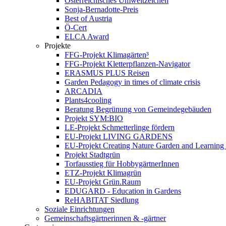
Österreichisches Umweltzeichen
Sonja-Bernadotte-Preis
Best of Austria
Ö-Cert
ELCA Award
Projekte
FFG-Projekt Klimagärten³
FFG-Projekt Kletterpflanzen-Navigator
ERASMUS PLUS Reisen
Garden Pedagogy in times of climate crisis
ARCADIA
Plants4cooling
Beratung Begrünung von Gemeindegebäuden
Projekt SYM:BIO
LE-Projekt Schmetterlinge fördern
EU-Projekt LIVING GARDENS
EU-Projekt Creating Nature Garden and Learning 
Projekt Stadtgrün
Torfausstieg für HobbygärtnerInnen
ETZ-Projekt Klimagrün
EU-Projekt Grün.Raum
EDUGARD - Education in Gardens
ReHABITAT Siedlung
Soziale Einrichtungen
Gemeinschaftsgärtnerinnen & -gärtner