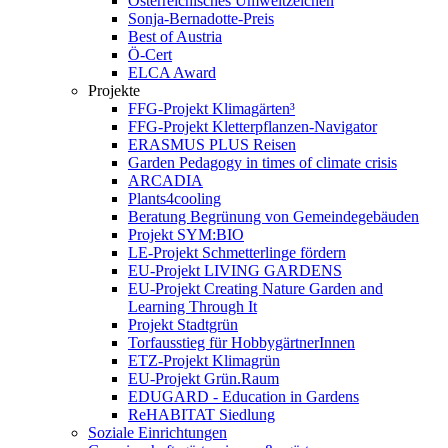
Österreichisches Umweltzeichen
Sonja-Bernadotte-Preis
Best of Austria
Ö-Cert
ELCA Award
Projekte
FFG-Projekt Klimagärten³
FFG-Projekt Kletterpflanzen-Navigator
ERASMUS PLUS Reisen
Garden Pedagogy in times of climate crisis
ARCADIA
Plants4cooling
Beratung Begrünung von Gemeindegebäuden
Projekt SYM:BIO
LE-Projekt Schmetterlinge fördern
EU-Projekt LIVING GARDENS
EU-Projekt Creating Nature Garden and
Learning Through It
Projekt Stadtgrün
Torfausstieg für HobbygärtnerInnen
ETZ-Projekt Klimagrün
EU-Projekt Grün.Raum
EDUGARD - Education in Gardens
ReHABITAT Siedlung
Soziale Einrichtungen