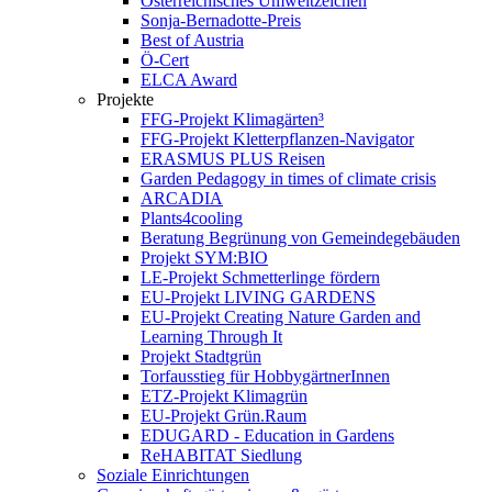
Österreichisches Umweltzeichen
Sonja-Bernadotte-Preis
Best of Austria
Ö-Cert
ELCA Award
Projekte
FFG-Projekt Klimagärten³
FFG-Projekt Kletterpflanzen-Navigator
ERASMUS PLUS Reisen
Garden Pedagogy in times of climate crisis
ARCADIA
Plants4cooling
Beratung Begrünung von Gemeindegebäuden
Projekt SYM:BIO
LE-Projekt Schmetterlinge fördern
EU-Projekt LIVING GARDENS
EU-Projekt Creating Nature Garden and
Learning Through It
Projekt Stadtgrün
Torfausstieg für HobbygärtnerInnen
ETZ-Projekt Klimagrün
EU-Projekt Grün.Raum
EDUGARD - Education in Gardens
ReHABITAT Siedlung
Soziale Einrichtungen