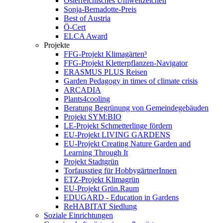
Österreichisches Umweltzeichen
Sonja-Bernadotte-Preis
Best of Austria
Ö-Cert
ELCA Award
Projekte
FFG-Projekt Klimagärten³
FFG-Projekt Kletterpflanzen-Navigator
ERASMUS PLUS Reisen
Garden Pedagogy in times of climate crisis
ARCADIA
Plants4cooling
Beratung Begrünung von Gemeindegebäuden
Projekt SYM:BIO
LE-Projekt Schmetterlinge fördern
EU-Projekt LIVING GARDENS
EU-Projekt Creating Nature Garden and
Learning Through It
Projekt Stadtgrün
Torfausstieg für HobbygärtnerInnen
ETZ-Projekt Klimagrün
EU-Projekt Grün.Raum
EDUGARD - Education in Gardens
ReHABITAT Siedlung
Soziale Einrichtungen