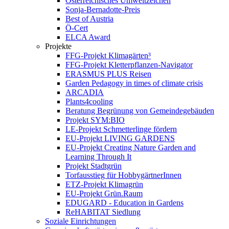
Österreichisches Umweltzeichen
Sonja-Bernadotte-Preis
Best of Austria
Ö-Cert
ELCA Award
Projekte
FFG-Projekt Klimagärten³
FFG-Projekt Kletterpflanzen-Navigator
ERASMUS PLUS Reisen
Garden Pedagogy in times of climate crisis
ARCADIA
Plants4cooling
Beratung Begrünung von Gemeindegebäuden
Projekt SYM:BIO
LE-Projekt Schmetterlinge fördern
EU-Projekt LIVING GARDENS
EU-Projekt Creating Nature Garden and
Learning Through It
Projekt Stadtgrün
Torfausstieg für HobbygärtnerInnen
ETZ-Projekt Klimagrün
EU-Projekt Grün.Raum
EDUGARD - Education in Gardens
ReHABITAT Siedlung
Soziale Einrichtungen