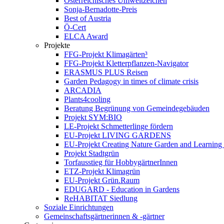
Österreichisches Umweltzeichen
Sonja-Bernadotte-Preis
Best of Austria
Ö-Cert
ELCA Award
Projekte
FFG-Projekt Klimagärten³
FFG-Projekt Kletterpflanzen-Navigator
ERASMUS PLUS Reisen
Garden Pedagogy in times of climate crisis
ARCADIA
Plants4cooling
Beratung Begrünung von Gemeindegebäuden
Projekt SYM:BIO
LE-Projekt Schmetterlinge fördern
EU-Projekt LIVING GARDENS
EU-Projekt Creating Nature Garden and Learning 
Projekt Stadtgrün
Torfausstieg für HobbygärtnerInnen
ETZ-Projekt Klimagrün
EU-Projekt Grün.Raum
EDUGARD - Education in Gardens
ReHABITAT Siedlung
Soziale Einrichtungen
Gemeinschaftsgärtnerinnen & -gärtner