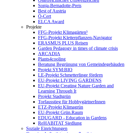
Österreichisches Umweltzeichen
Sonja-Bernadotte-Preis
Best of Austria
Ö-Cert
ELCA Award
Projekte
FFG-Projekt Klimagärten³
FFG-Projekt Kletterpflanzen-Navigator
ERASMUS PLUS Reisen
Garden Pedagogy in times of climate crisis
ARCADIA
Plants4cooling
Beratung Begrünung von Gemeindegebäuden
Projekt SYM:BIO
LE-Projekt Schmetterlinge fördern
EU-Projekt LIVING GARDENS
EU-Projekt Creating Nature Garden and
Learning Through It
Projekt Stadtgrün
Torfausstieg für HobbygärtnerInnen
ETZ-Projekt Klimagrün
EU-Projekt Grün.Raum
EDUGARD - Education in Gardens
ReHABITAT Siedlung
Soziale Einrichtungen