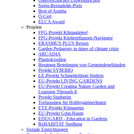
Österreichisches Umweltzeichen
Sonja-Bernadotte-Preis
Best of Austria
Ö-Cert
ELCA Award
Projekte
FFG-Projekt Klimagärten³
FFG-Projekt Kletterpflanzen-Navigator
ERASMUS PLUS Reisen
Garden Pedagogy in times of climate crisis
ARCADIA
Plants4cooling
Beratung Begrünung von Gemeindegebäuden
Projekt SYM:BIO
LE-Projekt Schmetterlinge fördern
EU-Projekt LIVING GARDENS
EU-Projekt Creating Nature Garden and
Learning Through It
Projekt Stadtgrün
Torfausstieg für HobbygärtnerInnen
ETZ-Projekt Klimagrün
EU-Projekt Grün.Raum
EDUGARD - Education in Gardens
ReHABITAT Siedlung
Soziale Einrichtungen