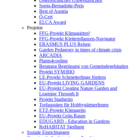
Österreichisches Umweltzeichen
Sonja-Bernadotte-Preis
Best of Austria
Ö-Cert
ELCA Award
Projekte
FFG-Projekt Klimagärten³
FFG-Projekt Kletterpflanzen-Navigator
ERASMUS PLUS Reisen
Garden Pedagogy in times of climate crisis
ARCADIA
Plants4cooling
Beratung Begrünung von Gemeindegebäuden
Projekt SYM:BIO
LE-Projekt Schmetterlinge fördern
EU-Projekt LIVING GARDENS
EU-Projekt Creating Nature Garden and
Learning Through It
Projekt Stadtgrün
Torfausstieg für HobbygärtnerInnen
ETZ-Projekt Klimagrün
EU-Projekt Grün.Raum
EDUGARD - Education in Gardens
ReHABITAT Siedlung
Soziale Einrichtungen