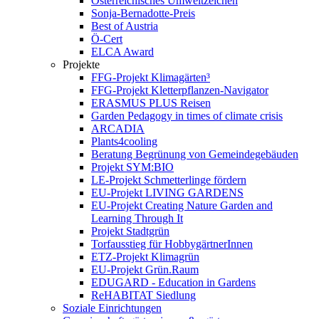
Österreichisches Umweltzeichen
Sonja-Bernadotte-Preis
Best of Austria
Ö-Cert
ELCA Award
Projekte
FFG-Projekt Klimagärten³
FFG-Projekt Kletterpflanzen-Navigator
ERASMUS PLUS Reisen
Garden Pedagogy in times of climate crisis
ARCADIA
Plants4cooling
Beratung Begrünung von Gemeindegebäuden
Projekt SYM:BIO
LE-Projekt Schmetterlinge fördern
EU-Projekt LIVING GARDENS
EU-Projekt Creating Nature Garden and
Learning Through It
Projekt Stadtgrün
Torfausstieg für HobbygärtnerInnen
ETZ-Projekt Klimagrün
EU-Projekt Grün.Raum
EDUGARD - Education in Gardens
ReHABITAT Siedlung
Soziale Einrichtungen