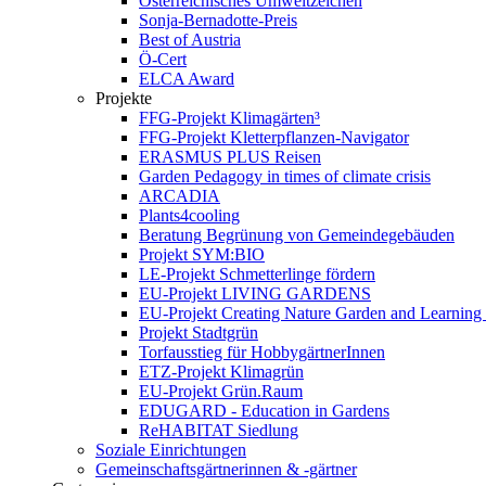
Österreichisches Umweltzeichen
Sonja-Bernadotte-Preis
Best of Austria
Ö-Cert
ELCA Award
Projekte
FFG-Projekt Klimagärten³
FFG-Projekt Kletterpflanzen-Navigator
ERASMUS PLUS Reisen
Garden Pedagogy in times of climate crisis
ARCADIA
Plants4cooling
Beratung Begrünung von Gemeindegebäuden
Projekt SYM:BIO
LE-Projekt Schmetterlinge fördern
EU-Projekt LIVING GARDENS
EU-Projekt Creating Nature Garden and Learning 
Projekt Stadtgrün
Torfausstieg für HobbygärtnerInnen
ETZ-Projekt Klimagrün
EU-Projekt Grün.Raum
EDUGARD - Education in Gardens
ReHABITAT Siedlung
Soziale Einrichtungen
Gemeinschaftsgärtnerinnen & -gärtner