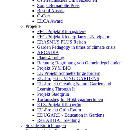
Österreichisches Umweltzeichen
Sonja-Bernadotte-Preis
Best of Austria
Ö-Cert
ELCA Award
Projekte
FFG-Projekt Klimagärten³
FFG-Projekt Kletterpflanzen-Navigator
ERASMUS PLUS Reisen
Garden Pedagogy in times of climate crisis
ARCADIA
Plants4cooling
Beratung Begrünung von Gemeindegebäuden
Projekt SYM:BIO
LE-Projekt Schmetterlinge fördern
EU-Projekt LIVING GARDENS
EU-Projekt Creating Nature Garden and
Learning Through It
Projekt Stadtgrün
Torfausstieg für HobbygärtnerInnen
ETZ-Projekt Klimagrün
EU-Projekt Grün.Raum
EDUGARD - Education in Gardens
ReHABITAT Siedlung
Soziale Einrichtungen