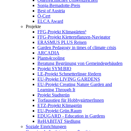
Österreichisches Umweltzeichen
Sonja-Bernadotte-Preis
Best of Austria
Ö-Cert
ELCA Award
Projekte
FFG-Projekt Klimagärten³
FFG-Projekt Kletterpflanzen-Navigator
ERASMUS PLUS Reisen
Garden Pedagogy in times of climate crisis
ARCADIA
Plants4cooling
Beratung Begrünung von Gemeindegebäuden
Projekt SYM:BIO
LE-Projekt Schmetterlinge fördern
EU-Projekt LIVING GARDENS
EU-Projekt Creating Nature Garden and
Learning Through It
Projekt Stadtgrün
Torfausstieg für HobbygärtnerInnen
ETZ-Projekt Klimagrün
EU-Projekt Grün.Raum
EDUGARD - Education in Gardens
ReHABITAT Siedlung
Soziale Einrichtungen