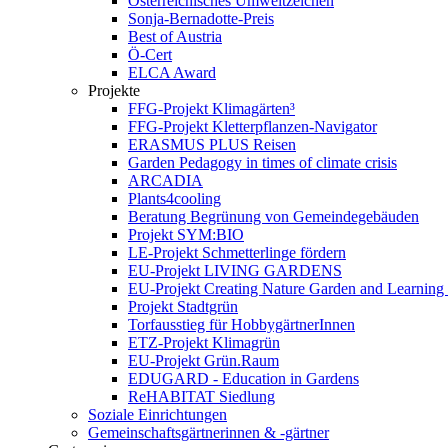
Österreichisches Umweltzeichen
Sonja-Bernadotte-Preis
Best of Austria
Ö-Cert
ELCA Award
Projekte
FFG-Projekt Klimagärten³
FFG-Projekt Kletterpflanzen-Navigator
ERASMUS PLUS Reisen
Garden Pedagogy in times of climate crisis
ARCADIA
Plants4cooling
Beratung Begrünung von Gemeindegebäuden
Projekt SYM:BIO
LE-Projekt Schmetterlinge fördern
EU-Projekt LIVING GARDENS
EU-Projekt Creating Nature Garden and Learning 
Projekt Stadtgrün
Torfausstieg für HobbygärtnerInnen
ETZ-Projekt Klimagrün
EU-Projekt Grün.Raum
EDUGARD - Education in Gardens
ReHABITAT Siedlung
Soziale Einrichtungen
Gemeinschaftsgärtnerinnen & -gärtner