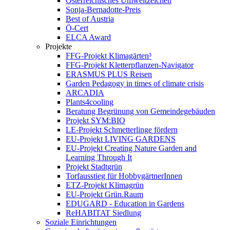
Österreichisches Umweltzeichen
Sonja-Bernadotte-Preis
Best of Austria
Ö-Cert
ELCA Award
Projekte
FFG-Projekt Klimagärten³
FFG-Projekt Kletterpflanzen-Navigator
ERASMUS PLUS Reisen
Garden Pedagogy in times of climate crisis
ARCADIA
Plants4cooling
Beratung Begrünung von Gemeindegebäuden
Projekt SYM:BIO
LE-Projekt Schmetterlinge fördern
EU-Projekt LIVING GARDENS
EU-Projekt Creating Nature Garden and
Learning Through It
Projekt Stadtgrün
Torfausstieg für HobbygärtnerInnen
ETZ-Projekt Klimagrün
EU-Projekt Grün.Raum
EDUGARD - Education in Gardens
ReHABITAT Siedlung
Soziale Einrichtungen