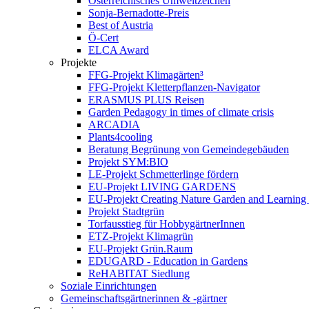
Österreichisches Umweltzeichen
Sonja-Bernadotte-Preis
Best of Austria
Ö-Cert
ELCA Award
Projekte
FFG-Projekt Klimagärten³
FFG-Projekt Kletterpflanzen-Navigator
ERASMUS PLUS Reisen
Garden Pedagogy in times of climate crisis
ARCADIA
Plants4cooling
Beratung Begrünung von Gemeindegebäuden
Projekt SYM:BIO
LE-Projekt Schmetterlinge fördern
EU-Projekt LIVING GARDENS
EU-Projekt Creating Nature Garden and Learning 
Projekt Stadtgrün
Torfausstieg für HobbygärtnerInnen
ETZ-Projekt Klimagrün
EU-Projekt Grün.Raum
EDUGARD - Education in Gardens
ReHABITAT Siedlung
Soziale Einrichtungen
Gemeinschaftsgärtnerinnen & -gärtner