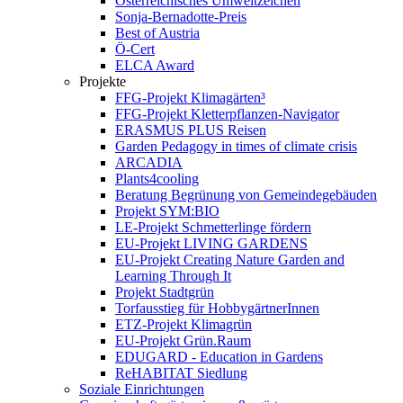
Österreichisches Umweltzeichen
Sonja-Bernadotte-Preis
Best of Austria
Ö-Cert
ELCA Award
Projekte
FFG-Projekt Klimagärten³
FFG-Projekt Kletterpflanzen-Navigator
ERASMUS PLUS Reisen
Garden Pedagogy in times of climate crisis
ARCADIA
Plants4cooling
Beratung Begrünung von Gemeindegebäuden
Projekt SYM:BIO
LE-Projekt Schmetterlinge fördern
EU-Projekt LIVING GARDENS
EU-Projekt Creating Nature Garden and
Learning Through It
Projekt Stadtgrün
Torfausstieg für HobbygärtnerInnen
ETZ-Projekt Klimagrün
EU-Projekt Grün.Raum
EDUGARD - Education in Gardens
ReHABITAT Siedlung
Soziale Einrichtungen