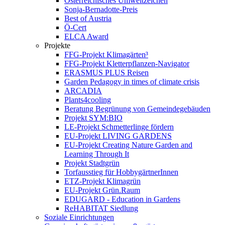
Österreichisches Umweltzeichen
Sonja-Bernadotte-Preis
Best of Austria
Ö-Cert
ELCA Award
Projekte
FFG-Projekt Klimagärten³
FFG-Projekt Kletterpflanzen-Navigator
ERASMUS PLUS Reisen
Garden Pedagogy in times of climate crisis
ARCADIA
Plants4cooling
Beratung Begrünung von Gemeindegebäuden
Projekt SYM:BIO
LE-Projekt Schmetterlinge fördern
EU-Projekt LIVING GARDENS
EU-Projekt Creating Nature Garden and
Learning Through It
Projekt Stadtgrün
Torfausstieg für HobbygärtnerInnen
ETZ-Projekt Klimagrün
EU-Projekt Grün.Raum
EDUGARD - Education in Gardens
ReHABITAT Siedlung
Soziale Einrichtungen