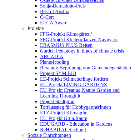
Österreichisches Umweltzeichen
Sonja-Bernadotte-Preis
Best of Austria
Ö-Cert
ELCA Award
Projekte
FFG-Projekt Klimagärten³
FFG-Projekt Kletterpflanzen-Navigator
ERASMUS PLUS Reisen
Garden Pedagogy in times of climate crisis
ARCADIA
Plants4cooling
Beratung Begrünung von Gemeindegebäuden
Projekt SYM:BIO
LE-Projekt Schmetterlinge fördern
EU-Projekt LIVING GARDENS
EU-Projekt Creating Nature Garden and
Learning Through It
Projekt Stadtgrün
Torfausstieg für HobbygärtnerInnen
ETZ-Projekt Klimagrün
EU-Projekt Grün.Raum
EDUGARD - Education in Gardens
ReHABITAT Siedlung
Soziale Einrichtungen