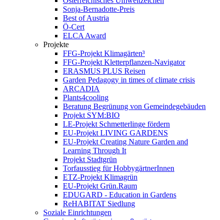
Österreichisches Umweltzeichen
Sonja-Bernadotte-Preis
Best of Austria
Ö-Cert
ELCA Award
Projekte
FFG-Projekt Klimagärten³
FFG-Projekt Kletterpflanzen-Navigator
ERASMUS PLUS Reisen
Garden Pedagogy in times of climate crisis
ARCADIA
Plants4cooling
Beratung Begrünung von Gemeindegebäuden
Projekt SYM:BIO
LE-Projekt Schmetterlinge fördern
EU-Projekt LIVING GARDENS
EU-Projekt Creating Nature Garden and
Learning Through It
Projekt Stadtgrün
Torfausstieg für HobbygärtnerInnen
ETZ-Projekt Klimagrün
EU-Projekt Grün.Raum
EDUGARD - Education in Gardens
ReHABITAT Siedlung
Soziale Einrichtungen