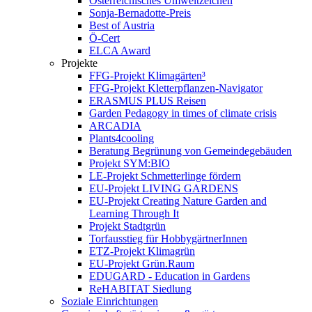
Österreichisches Umweltzeichen
Sonja-Bernadotte-Preis
Best of Austria
Ö-Cert
ELCA Award
Projekte
FFG-Projekt Klimagärten³
FFG-Projekt Kletterpflanzen-Navigator
ERASMUS PLUS Reisen
Garden Pedagogy in times of climate crisis
ARCADIA
Plants4cooling
Beratung Begrünung von Gemeindegebäuden
Projekt SYM:BIO
LE-Projekt Schmetterlinge fördern
EU-Projekt LIVING GARDENS
EU-Projekt Creating Nature Garden and
Learning Through It
Projekt Stadtgrün
Torfausstieg für HobbygärtnerInnen
ETZ-Projekt Klimagrün
EU-Projekt Grün.Raum
EDUGARD - Education in Gardens
ReHABITAT Siedlung
Soziale Einrichtungen