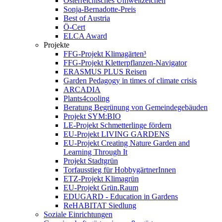
Österreichisches Umweltzeichen
Sonja-Bernadotte-Preis
Best of Austria
Ö-Cert
ELCA Award
Projekte
FFG-Projekt Klimagärten³
FFG-Projekt Kletterpflanzen-Navigator
ERASMUS PLUS Reisen
Garden Pedagogy in times of climate crisis
ARCADIA
Plants4cooling
Beratung Begrünung von Gemeindegebäuden
Projekt SYM:BIO
LE-Projekt Schmetterlinge fördern
EU-Projekt LIVING GARDENS
EU-Projekt Creating Nature Garden and
Learning Through It
Projekt Stadtgrün
Torfausstieg für HobbygärtnerInnen
ETZ-Projekt Klimagrün
EU-Projekt Grün.Raum
EDUGARD - Education in Gardens
ReHABITAT Siedlung
Soziale Einrichtungen