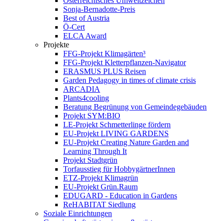
Österreichisches Umweltzeichen
Sonja-Bernadotte-Preis
Best of Austria
Ö-Cert
ELCA Award
Projekte
FFG-Projekt Klimagärten³
FFG-Projekt Kletterpflanzen-Navigator
ERASMUS PLUS Reisen
Garden Pedagogy in times of climate crisis
ARCADIA
Plants4cooling
Beratung Begrünung von Gemeindegebäuden
Projekt SYM:BIO
LE-Projekt Schmetterlinge fördern
EU-Projekt LIVING GARDENS
EU-Projekt Creating Nature Garden and
Learning Through It
Projekt Stadtgrün
Torfausstieg für HobbygärtnerInnen
ETZ-Projekt Klimagrün
EU-Projekt Grün.Raum
EDUGARD - Education in Gardens
ReHABITAT Siedlung
Soziale Einrichtungen