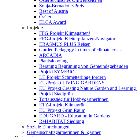
Österreichisches Umweltzeichen
Sonja-Bernadotte-Preis
Best of Austria
Ö-Cert
ELCA Award
Projekte
FFG-Projekt Klimagärten³
FFG-Projekt Kletterpflanzen-Navigator
ERASMUS PLUS Reisen
Garden Pedagogy in times of climate crisis
ARCADIA
Plants4cooling
Beratung Begrünung von Gemeindegebäuden
Projekt SYM:BIO
LE-Projekt Schmetterlinge fördern
EU-Projekt LIVING GARDENS
EU-Projekt Creating Nature Garden and Learning 
Projekt Stadtgrün
Torfausstieg für HobbygärtnerInnen
ETZ-Projekt Klimagrün
EU-Projekt Grün.Raum
EDUGARD - Education in Gardens
ReHABITAT Siedlung
Soziale Einrichtungen
Gemeinschaftsgärtnerinnen & -gärtner