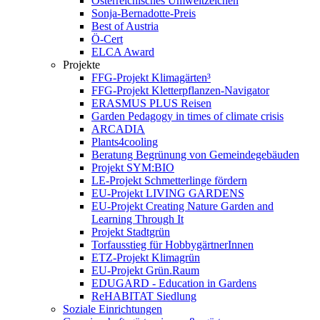
Österreichisches Umweltzeichen
Sonja-Bernadotte-Preis
Best of Austria
Ö-Cert
ELCA Award
Projekte
FFG-Projekt Klimagärten³
FFG-Projekt Kletterpflanzen-Navigator
ERASMUS PLUS Reisen
Garden Pedagogy in times of climate crisis
ARCADIA
Plants4cooling
Beratung Begrünung von Gemeindegebäuden
Projekt SYM:BIO
LE-Projekt Schmetterlinge fördern
EU-Projekt LIVING GARDENS
EU-Projekt Creating Nature Garden and
Learning Through It
Projekt Stadtgrün
Torfausstieg für HobbygärtnerInnen
ETZ-Projekt Klimagrün
EU-Projekt Grün.Raum
EDUGARD - Education in Gardens
ReHABITAT Siedlung
Soziale Einrichtungen