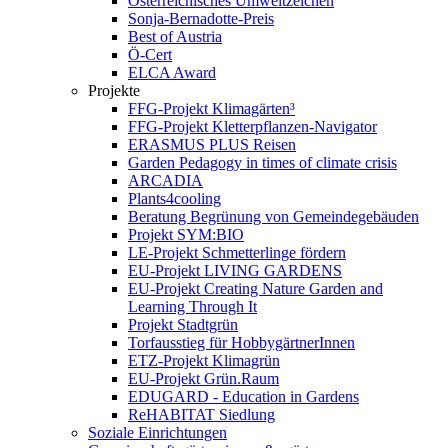
Österreichisches Umweltzeichen
Sonja-Bernadotte-Preis
Best of Austria
Ö-Cert
ELCA Award
Projekte
FFG-Projekt Klimagärten³
FFG-Projekt Kletterpflanzen-Navigator
ERASMUS PLUS Reisen
Garden Pedagogy in times of climate crisis
ARCADIA
Plants4cooling
Beratung Begrünung von Gemeindegebäuden
Projekt SYM:BIO
LE-Projekt Schmetterlinge fördern
EU-Projekt LIVING GARDENS
EU-Projekt Creating Nature Garden and
Learning Through It
Projekt Stadtgrün
Torfausstieg für HobbygärtnerInnen
ETZ-Projekt Klimagrün
EU-Projekt Grün.Raum
EDUGARD - Education in Gardens
ReHABITAT Siedlung
Soziale Einrichtungen