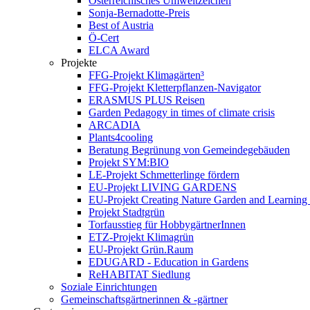
Österreichisches Umweltzeichen
Sonja-Bernadotte-Preis
Best of Austria
Ö-Cert
ELCA Award
Projekte
FFG-Projekt Klimagärten³
FFG-Projekt Kletterpflanzen-Navigator
ERASMUS PLUS Reisen
Garden Pedagogy in times of climate crisis
ARCADIA
Plants4cooling
Beratung Begrünung von Gemeindegebäuden
Projekt SYM:BIO
LE-Projekt Schmetterlinge fördern
EU-Projekt LIVING GARDENS
EU-Projekt Creating Nature Garden and Learning 
Projekt Stadtgrün
Torfausstieg für HobbygärtnerInnen
ETZ-Projekt Klimagrün
EU-Projekt Grün.Raum
EDUGARD - Education in Gardens
ReHABITAT Siedlung
Soziale Einrichtungen
Gemeinschaftsgärtnerinnen & -gärtner