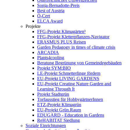
Österreichisches Umweltzeichen
Sonja-Bernadotte-Preis
Best of Austria
Ö-Cert
ELCA Award
Projekte
FFG-Projekt Klimagärten³
FFG-Projekt Kletterpflanzen-Navigator
ERASMUS PLUS Reisen
Garden Pedagogy in times of climate crisis
ARCADIA
Plants4cooling
Beratung Begrünung von Gemeindegebäuden
Projekt SYM:BIO
LE-Projekt Schmetterlinge fördern
EU-Projekt LIVING GARDENS
EU-Projekt Creating Nature Garden and
Learning Through It
Projekt Stadtgrün
Torfausstieg für HobbygärtnerInnen
ETZ-Projekt Klimagrün
EU-Projekt Grün.Raum
EDUGARD - Education in Gardens
ReHABITAT Siedlung
Soziale Einrichtungen