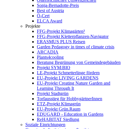
Österreichisches Umweltzeichen
Sonja-Bernadotte-Preis
Best of Austria
Ö-Cert
ELCA Award
Projekte
FFG-Projekt Klimagärten³
FFG-Projekt Kletterpflanzen-Navigator
ERASMUS PLUS Reisen
Garden Pedagogy in times of climate crisis
ARCADIA
Plants4cooling
Beratung Begrünung von Gemeindegebäuden
Projekt SYM:BIO
LE-Projekt Schmetterlinge fördern
EU-Projekt LIVING GARDENS
EU-Projekt Creating Nature Garden and
Learning Through It
Projekt Stadtgrün
Torfausstieg für HobbygärtnerInnen
ETZ-Projekt Klimagrün
EU-Projekt Grün.Raum
EDUGARD - Education in Gardens
ReHABITAT Siedlung
Soziale Einrichtungen