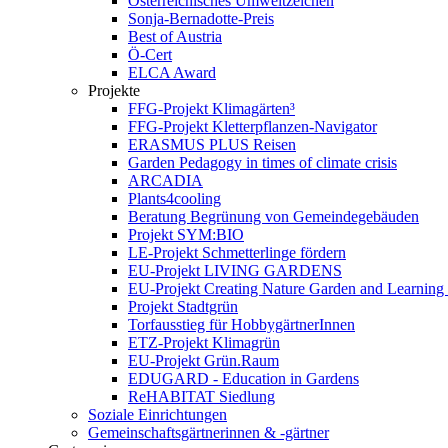
Österreichisches Umweltzeichen
Sonja-Bernadotte-Preis
Best of Austria
Ö-Cert
ELCA Award
Projekte
FFG-Projekt Klimagärten³
FFG-Projekt Kletterpflanzen-Navigator
ERASMUS PLUS Reisen
Garden Pedagogy in times of climate crisis
ARCADIA
Plants4cooling
Beratung Begrünung von Gemeindegebäuden
Projekt SYM:BIO
LE-Projekt Schmetterlinge fördern
EU-Projekt LIVING GARDENS
EU-Projekt Creating Nature Garden and Learning 
Projekt Stadtgrün
Torfausstieg für HobbygärtnerInnen
ETZ-Projekt Klimagrün
EU-Projekt Grün.Raum
EDUGARD - Education in Gardens
ReHABITAT Siedlung
Soziale Einrichtungen
Gemeinschaftsgärtnerinnen & -gärtner