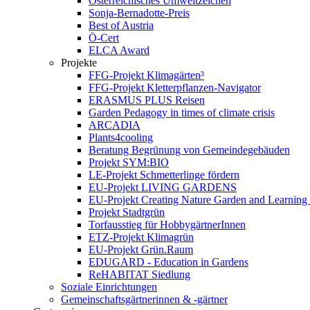
Österreichisches Umweltzeichen
Sonja-Bernadotte-Preis
Best of Austria
Ö-Cert
ELCA Award
Projekte
FFG-Projekt Klimagärten³
FFG-Projekt Kletterpflanzen-Navigator
ERASMUS PLUS Reisen
Garden Pedagogy in times of climate crisis
ARCADIA
Plants4cooling
Beratung Begrünung von Gemeindegebäuden
Projekt SYM:BIO
LE-Projekt Schmetterlinge fördern
EU-Projekt LIVING GARDENS
EU-Projekt Creating Nature Garden and Learning 
Projekt Stadtgrün
Torfausstieg für HobbygärtnerInnen
ETZ-Projekt Klimagrün
EU-Projekt Grün.Raum
EDUGARD - Education in Gardens
ReHABITAT Siedlung
Soziale Einrichtungen
Gemeinschaftsgärtnerinnen & -gärtner