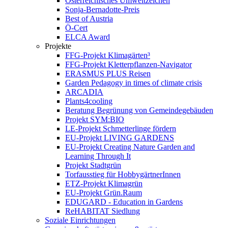
Österreichisches Umweltzeichen
Sonja-Bernadotte-Preis
Best of Austria
Ö-Cert
ELCA Award
Projekte
FFG-Projekt Klimagärten³
FFG-Projekt Kletterpflanzen-Navigator
ERASMUS PLUS Reisen
Garden Pedagogy in times of climate crisis
ARCADIA
Plants4cooling
Beratung Begrünung von Gemeindegebäuden
Projekt SYM:BIO
LE-Projekt Schmetterlinge fördern
EU-Projekt LIVING GARDENS
EU-Projekt Creating Nature Garden and
Learning Through It
Projekt Stadtgrün
Torfausstieg für HobbygärtnerInnen
ETZ-Projekt Klimagrün
EU-Projekt Grün.Raum
EDUGARD - Education in Gardens
ReHABITAT Siedlung
Soziale Einrichtungen